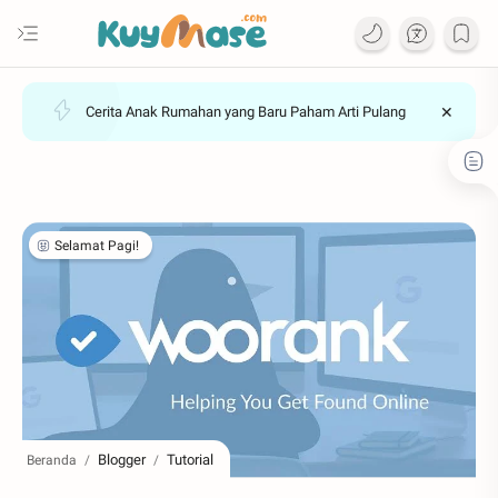
Review Printer Multifungsi Fujifilm Apeos C3070 dan
Apeos C325z untuk Efisiensi Perkantoran
Blogger
Tutorial
Beranda